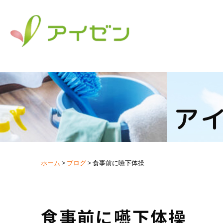
ア
ホーム
>
ブログ
>
食事前に嚥下体操
食事前に嚥下体操